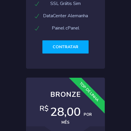
SSL Grátis Sim
DataCenter Alemanha
Painel cPanel
CONTRATAR
TOP DE LINHA
BRONZE
R$
28,00
POR
MÊS